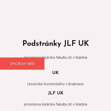
Preskočiť
na
obsah
Podstránky JLF UK
Jesseniova lekárska fakulta UK v Martine
OFICIÁLNY WEB
UK
Univerzita Komenského v Bratislave
JLF UK
Jesseniova lekárska fakulta UK v Martine